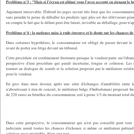
Problème n°3 : "Mais si l'écran est abîmé vous l'avez accepté en signant le b
Argument irrecevable. D'abord les juges savent très bien que les consommateur
sans prendre la peine de déballer les produits (qui plus est des téléviseurs géan
en compte le fait que le défaut peut être latent, invisible au déballage, pour n'ap
Problème n°4 : la patience mise à rude épreuve et le doute sur les chances de
Dans certaines hypothèses, le consommateur est obligé de passer devant l
avant de porter son litige devant un tribunal.
Cette procédure est extrêmement frustrante puisque le vendeur parie sur l'ab
perspective d'une procédure qui paraît incertaine, longue et coûteuse. Les
tourner au dialogue de sourds et la solution proposée par le médiateur extrê
pour le vendeur.
En gros dans mon dossier, après une série d'échanges d'amabilités entre 
n'aboutissant à rien de concret, le médiateur belge (Ombudsman) proposait fin
de 220 euros au bénéfice du consommateur, soit à peine 1/3 du montant total du 
Dans cette perspective, le consommateur qui n'est pas conseillé peut tout 
judiciaire aurait toutes les chances d'échouer, si même ce médiateur préte
solution aussi misérable. Alors que non.