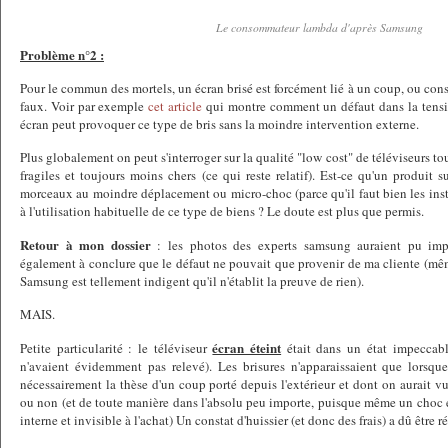
Le consommateur lambda d'après Samsung
Problème n°2 :
Pour le commun des mortels, un écran brisé est forcément lié à un coup, ou cons
faux. Voir par exemple
cet article
qui montre comment un défaut dans la tensi
écran peut provoquer ce type de bris sans la moindre intervention externe.
Plus globalement on peut s'interroger sur la qualité "low cost" de téléviseurs to
fragiles et toujours moins chers (ce qui reste relatif). Est-ce qu'un produit 
morceaux au moindre déplacement ou micro-choc (parce qu'il faut bien les inst
à l'utilisation habituelle de ce type de biens ? Le doute est plus que permis.
Retour à mon dossier
: les photos des experts samsung auraient pu imp
également à conclure que le défaut ne pouvait que provenir de ma cliente (même
Samsung est tellement indigent qu'il n'établit la preuve de rien).
MAIS.
écran éteint
Petite particularité : le téléviseur
était dans un état impeccabl
n'avaient évidemment pas relevé). Les brisures n'apparaissaient que lorsque 
nécessairement la thèse d'un coup porté depuis l'extérieur et dont on aurait vu
ou non (et de toute manière dans l'absolu peu importe, puisque même un choc e
interne et invisible à l'achat) Un constat d'huissier (et donc des frais) a dû être ré