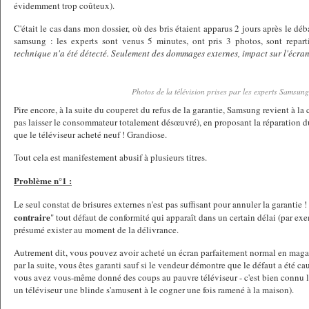
évidemment trop coûteux).
C'était le cas dans mon dossier, où des bris étaient apparus 2 jours après le déba
samsung : les experts sont venus 5 minutes, ont pris 3 photos, sont repart
technique n'a été détecté. Seulement des dommages externes, impact sur l'écra
Photos de la télévision prises par les experts Samsun
Pire encore, à la suite du couperet du refus de la garantie, Samsung revient à la 
pas laisser le consommateur totalement désœuvré), en proposant la réparation du
que le téléviseur acheté neuf ! Grandiose.
Tout cela est manifestement abusif à plusieurs titres.
Problème n°1 :
Le seul constat de brisures externes n'est pas suffisant pour annuler la garantie ! L
contraire
" tout défaut de conformité qui apparaît dans un certain délai (par ex
présumé exister au moment de la délivrance.
Autrement dit, vous pouvez avoir acheté un écran parfaitement normal en magasi
par la suite, vous êtes garanti sauf si le vendeur démontre que le défaut a été c
vous avez vous-même donné des coups au pauvre téléviseur - c'est bien connu l
un téléviseur une blinde s'amusent à le cogner une fois ramené à la maison).