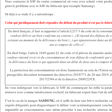
Vous contactez le SAV du centre commercial où vous avez acheté votre produ
gérer le problème avec le SAV du fabricant (par exemple Samsung).
Or déjà à ce stade il y a entourloupe :
Celui qui juridiquement doit répondre du défaut du produit n'est pas le fabri
En droit français, il faut se rapporter à l'article L217-3 du code de la consomm
vendeur délivre un bien conforme au contrat (...) Il répond des défauts de 
existant au moment de la délivrance du bien (...) qui apparaissent dans un d
ans à compter de celle-ci
".
En droit belge, l'article 1649 quater §1 du code civil précise de manière anal
vendeur répond vis-à-vis du consommateur de tout défaut de conformité qui ex
la délivrance du bien et qui apparaît dans un délai de deux ans à compter de
La protection des consommateurs est donc harmonisée au sein de l'Union 
puisqu'elles découlent notamment des directives 2019/771 du 20 mai 2019, 
2017/2394 et de la directive 2009/22/CE.
En vous redirigeant vers le fabricant, le SAV du commerçant lui refile la pat
retrouve avec comme interlocuteur exclusif, un fabricant expert dans l'art de refu
SAMSUNG
C'est le cas de la marque
, où il suffit de faire une brève recherche s
experts diligentés pour diagnostiquer le défaut vont systématiquement conclure
imputable au consommateur, sans même procéder à une recherche sérieuse des